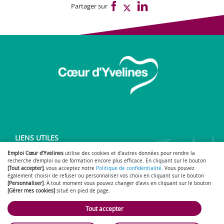
Partager sur
LIENS UTILES
Site officiel de Cœur d’Yvelines
Emploi Cœur d’Yvelines
utilise des cookies et d'autres données pour rendre la
recherche d'emploi ou de formation encore plus efficace. En cliquant sur le bouton
[Tout accepter]
, vous acceptez notre
Politique de confidentialité
. Vous pouvez
également choisir de refuser ou personnaliser vos choix en cliquant sur le bouton
[Personnaliser]
. À tout moment vous pouvez changer d'avis en cliquant sur le bouton
Accessibilité : partiellement conforme
Gérer mes cookies
-
-
[Gérer mes cookies]
situé en pied de page.
Mentions légales
Politique de confidentialité
Nous contacter
-
-
- ©
2026
SmartForum
Tout accepter