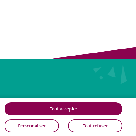
Tout accepter
us contacter
- © 2026
SmartForum
Personnaliser
Tout refuser
ork