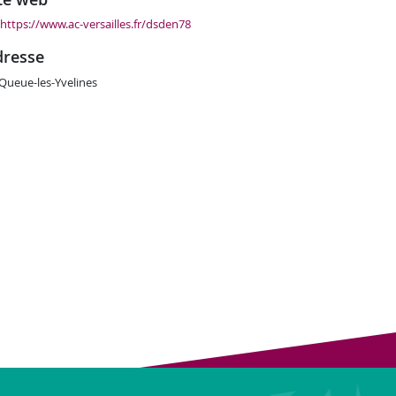
https://www.ac-versailles.fr/dsden78
adresse
Queue-les-Yvelines