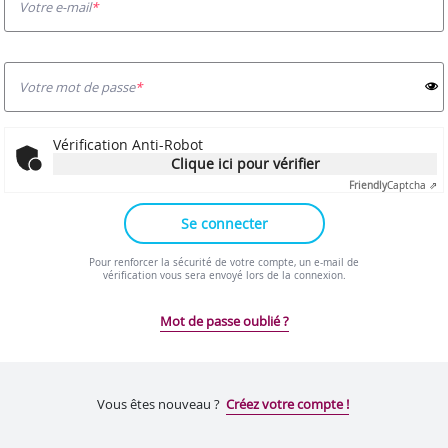
Votre e-mail
Votre mot de passe
Vérification Anti-Robot
Clique ici pour vérifier
Friendly
Captcha ⇗
Se connecter
Pour renforcer la sécurité de votre compte, un e-mail de
vérification vous sera envoyé lors de la connexion.
Mot de passe oublié ?
LIENS UTILES
Site officiel de Cœur d’Yvelines
Vous êtes nouveau ?
Créez votre compte !