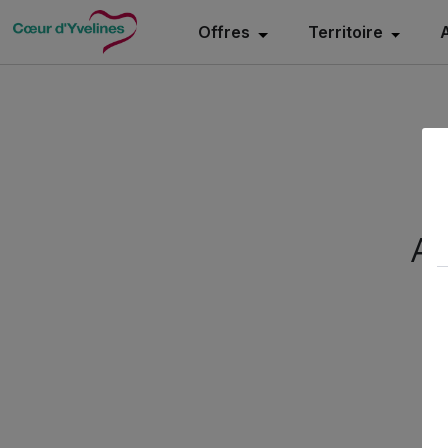
Offres
Territoire
Ac
Ac
p