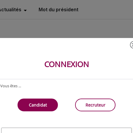
Actualités
Mot du président
CONNEXION
cédez à votre espace person
Vous êtes ...
cédez à toutes nos fonctionnalités et profitez d'une expérie
ersonnalisée et simplifiée sur votre espace personnel en vo
connectant ou en créant un compte.
Candidat
Recruteur
S'INSCRIRE
SE CONNECTER