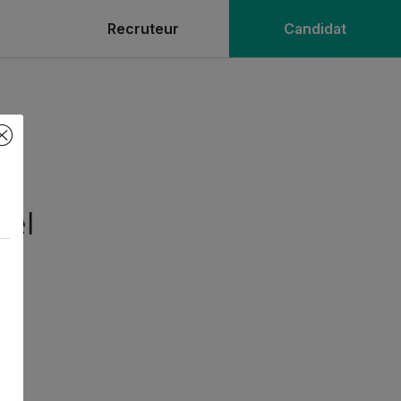
Recruteur
Candidat
nel
nce
us